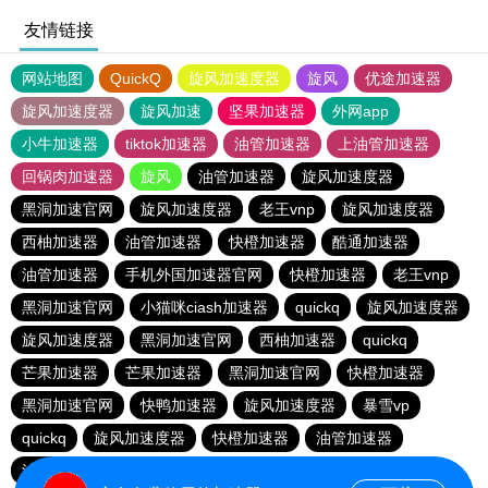
友情链接
网站地图
QuickQ
旋风加速度器
旋风
优途加速器
旋风加速度器
旋风加速
坚果加速器
外网app
小牛加速器
tiktok加速器
油管加速器
上油管加速器
回锅肉加速器
旋风
油管加速器
旋风加速度器
黑洞加速官网
旋风加速度器
老王vnp
旋风加速度器
西柚加速器
油管加速器
快橙加速器
酷通加速器
油管加速器
手机外国加速器官网
快橙加速器
老王vnp
黑洞加速官网
小猫咪ciash加速器
quickq
旋风加速度器
旋风加速度器
黑洞加速官网
西柚加速器
quickq
芒果加速器
芒果加速器
黑洞加速官网
快橙加速器
黑洞加速官网
快鸭加速器
旋风加速度器
暴雪vp
quickq
旋风加速度器
快橙加速器
油管加速器
油管加速器
quickq