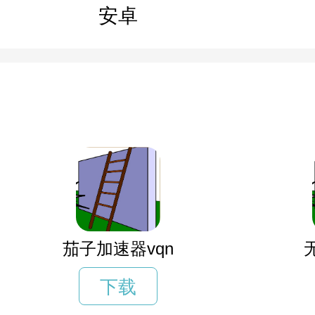
安卓
茄子加速器vqn
下载