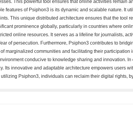
esses. This powerful tool ensures that online activities remain 
able features of Psiphon3 is its dynamic and scalable nature. It u
oints. This unique distributed architecture ensures that the tool 
icant prominence globally, particularly in countries where onli
cted online resources. It serves as a lifeline for journalists, a
r of persecution. Furthermore, Psiphon3 contributes to bridging t
 of marginalized communities and facilitating their participation 
 environment conducive to knowledge sharing and innovation. In co
cy. Its innovative and adaptable architecture empowers users wit
tilizing Psiphon3, individuals can reclaim their digital rights,