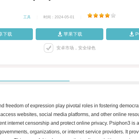
工具
|
时间：2024-05-01
|
卓下载
苹果下载
安卓市场，安全绿色
and freedom of expression play pivotal roles in fostering democr
ely access websites, social media platforms, and other online re
vent internet censorship and protect online privacy. Psiphon3 is 
governments, organizations, or internet service providers. It pr