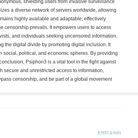
anonymous, shielding users from invasive surveillance
tilizes a diverse network of servers worldwide, allowing
remains highly available and adaptable, effectively
ne censorship prevails. It empowers users to access
ctivists, and individuals seeking uncensored information,
he digital divide by promoting digital inclusion. It
in social, political, and economic spheres. By providing
nclusion, Psiphon3 is a vital tool in the fight against
h secure and unrestricted access to information,
 bypass censorship, and be part of a global movement
支持
[0]
反对
[0]