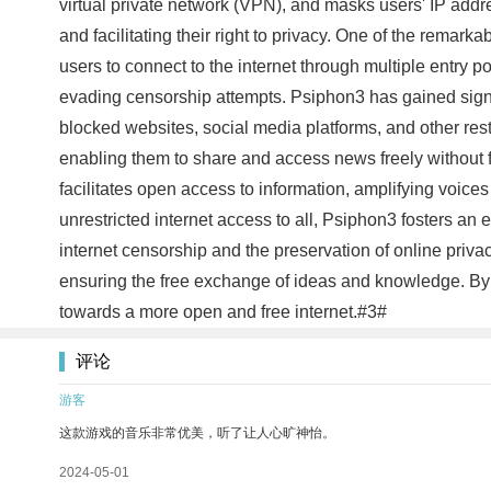
virtual private network (VPN), and masks users' IP addr
and facilitating their right to privacy. One of the remark
users to connect to the internet through multiple entry p
evading censorship attempts. Psiphon3 has gained signif
blocked websites, social media platforms, and other restri
enabling them to share and access news freely without fea
facilitates open access to information, amplifying voices
unrestricted internet access to all, Psiphon3 fosters an
internet censorship and the preservation of online priva
ensuring the free exchange of ideas and knowledge. By u
towards a more open and free internet.#3#
评论
游客
这款游戏的音乐非常优美，听了让人心旷神怡。
2024-05-01