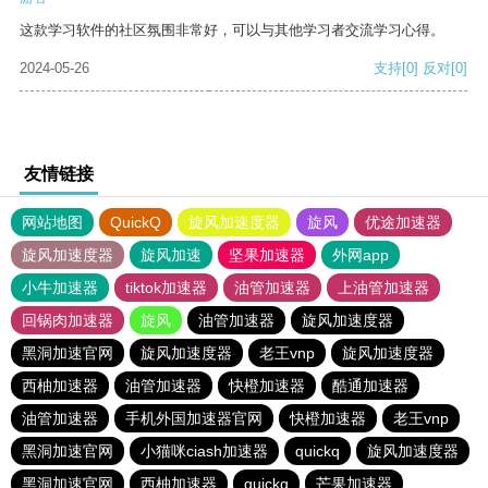
这款学习软件的社区氛围非常好，可以与其他学习者交流学习心得。
2024-05-26
支持
[0]
反对
[0]
友情链接
网站地图
QuickQ
旋风加速度器
旋风
优途加速器
旋风加速度器
旋风加速
坚果加速器
外网app
小牛加速器
tiktok加速器
油管加速器
上油管加速器
回锅肉加速器
旋风
油管加速器
旋风加速度器
黑洞加速官网
旋风加速度器
老王vnp
旋风加速度器
西柚加速器
油管加速器
快橙加速器
酷通加速器
油管加速器
手机外国加速器官网
快橙加速器
老王vnp
黑洞加速官网
小猫咪ciash加速器
quickq
旋风加速度器
黑洞加速官网
西柚加速器
quickq
芒果加速器