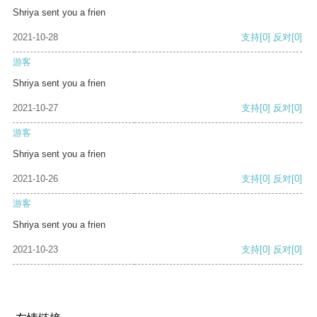
Shriya sent you a frien
2021-10-28
支持
[0]
反对
[0]
游客
Shriya sent you a frien
2021-10-27
支持
[0]
反对
[0]
游客
Shriya sent you a frien
2021-10-26
支持
[0]
反对
[0]
游客
Shriya sent you a frien
2021-10-23
支持
[0]
反对
[0]