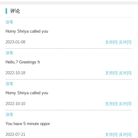
评论
游客
Horny Shriya called you
2023-01-08
支持
[0]
反对
[0]
游客
Hello,? Greetings fr
2022-10-18
支持
[0]
反对
[0]
游客
Horny Shriya called you
2022-10-10
支持
[0]
反对
[0]
游客
You have 5 minute oppor
2022-07-21
支持
[0]
反对
[0]