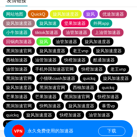
友情链接
网站地图
QuickQ
旋风加速度器
旋风
优途加速器
旋风加速度器
旋风加速
坚果加速器
外网app
小牛加速器
tiktok加速器
油管加速器
上油管加速器
回锅肉加速器
旋风
油管加速器
旋风加速度器
黑洞加速官网
旋风加速度器
老王vnp
旋风加速度器
西柚加速器
油管加速器
快橙加速器
酷通加速器
油管加速器
手机外国加速器官网
快橙加速器
老王vnp
黑洞加速官网
小猫咪ciash加速器
quickq
旋风加速度器
旋风加速度器
黑洞加速官网
西柚加速器
quickq
芒果加速器
芒果加速器
黑洞加速官网
快橙加速器
黑洞加速官网
快鸭加速器
旋风加速度器
暴雪vp
quickq
旋风加速度器
快橙加速器
油管加速器
油管加速器
quickq
永久免费使用的加速器
下载